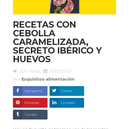
RECETAS CON
CEBOLLA
CARAMELIZADA,
SECRETO IBÉRICO Y
HUEVOS
2011
Visitas
30/03/2021
Por
Exquisitoo alimentación
Compartir
Twitter
Pinterest
LinkedIn
Tumblr