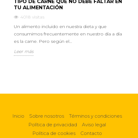
TIPO DE CARNE QUE NO DEBE FALTAR EN
T
TU ALIMENTACIÓN
R
4018
visitas
Un alimento incluido en nuestra dieta y que
Ho
consumimos frecuentemente en nuestro día a día
pa
es la carne. Pero según el...
ex
Leer más
L
Inicio
Sobre nosotros
Términos y condiciones
Política de privacidad
Aviso legal
Política de cookies
Contacto