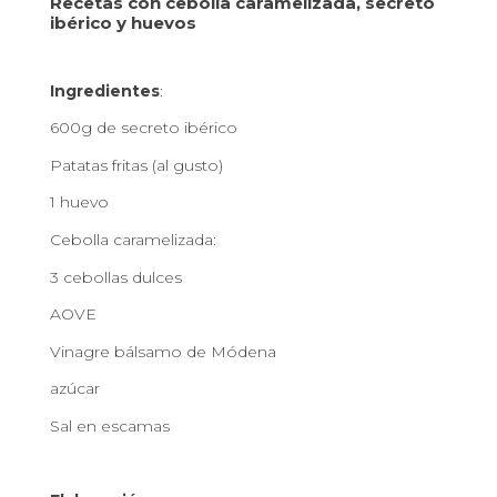
Recetas con cebolla caramelizada, secreto
ibérico y huevos
Ingredientes
:
600g de secreto ibérico
Patatas fritas (al gusto)
1 huevo
Cebolla caramelizada:
3 cebollas dulces
AOVE
Vinagre bálsamo de Módena
azúcar
Sal en escamas