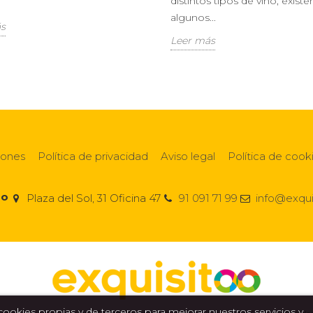
distintos tipos de vino, existe
algunos...
s
Leer más
iones
Política de privacidad
Aviso legal
Política de cook
oo
Plaza del Sol, 31 Oficina 47
91 091 71 99
info@exqu
a cookies propias y de terceros para mejorar nuestros servicios y