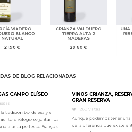
RCÍA VIADERO
CRIANZA VALDUERO
UNA 
DUERO BLANCO
TIERRA ALTA 2
RIB
NATURAL
MADERAS
21,90 €
29,60 €
DAS DE BLOG RELACIONADAS
AS CAMPO ELÍSEO
VINOS CRIANZA, RESER
GRAN RESERVA
isitas
1282
visitas
a tradición bordelesa y el
Aunque podamos tener una 
iento enólogo se juntan, dan
de la diferencia que existe en
una alianza perfecta. François