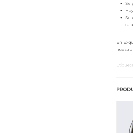
Se 
Hay
Se 
rura
En Exqui
nuestro
Etiquet
PROD