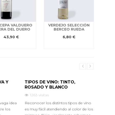
CEPA VALDUERO
VERDEJO SELECCIÓN
ERA DEL DUERO
BERCEO RUEDA
SEL
43,90 €
6,80 €
VA Y
TIPOS DE VINO: TINTO,
VINOS
ROSADO Y BLANCO
BLAN
1263
visitas
168
vaga idea
Reconocer los distintos tipos de vino
Teniend
tre los
es muy fácil atendiendo al color de los
los vin