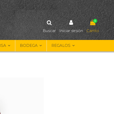
0
Buscar
Iniciar sesión
Carrito
NSA
BODEGA
REGALOS