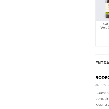
GA
VAL
ENTRA
BODEG
647
v
Cuando l
conocim
lugar a 