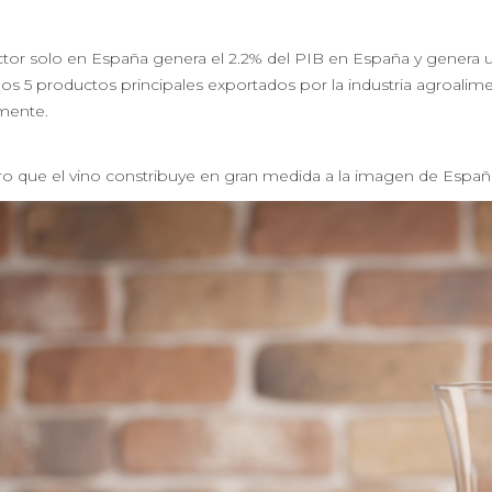
ctor solo en España genera el 2.2% del PIB en España y genera un
os 5 productos principales exportados por la industria agroalime
mente.
ro que el vino constribuye en gran medida a la imagen de España, 