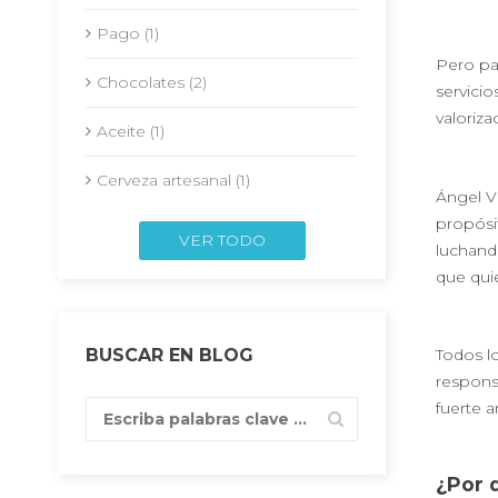
Pago (1)
Pero par
Chocolates (2)
servicio
valoriza
Aceite (1)
Cerveza artesanal (1)
Ángel Vi
propósit
VER TODO
luchando
que qui
Todos l
BUSCAR EN BLOG
respons
fuerte a
¿Por q