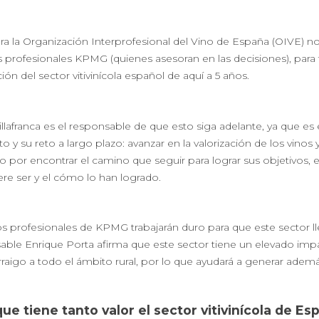
a la Organización Interprofesional del Vino de España (OIVE) no 
s profesionales KPMG (quienes asesoran en las decisiones), para 
ción del sector vitivinícola español de aquí a 5 años.
llafranca es el responsable de que esto siga adelante, ya que es 
o y su reto a largo plazo: avanzar en la valorización de los vino
 por encontrar el camino que seguir para lograr sus objetivos, e
ere ser y el cómo lo han logrado.
os profesionales de KPMG trabajarán duro para que este sector ll
able Enrique Porta afirma que este sector tiene un elevado impa
rraigo a todo el ámbito rural, por lo que ayudará a generar ademá
ue tiene tanto valor el sector vitivinícola de Es