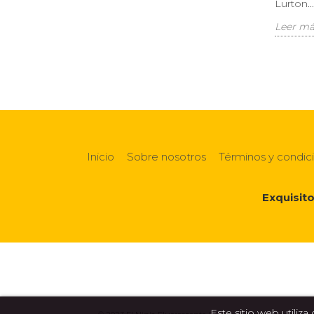
Lurton...
Leer má
Inicio
Sobre nosotros
Términos y condic
Exquisit
Este sitio web utiliz