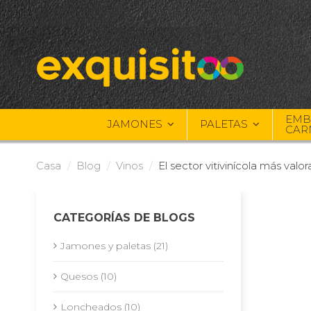
EMB
JAMONES
PALETAS
CAR
Casa
Blog
Vinos
El sector vitivinícola más valo
CATEGORÍAS DE BLOGS
Jamones y paletas (21)
Quesos (10)
Loncheados (10)