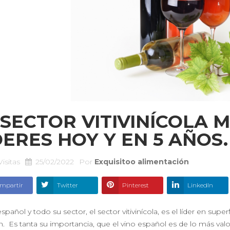
 SECTOR VITIVINÍCOLA 
DERES HOY Y EN 5 AÑOS.
Visitas
25/02/2022
Por
Exquisitoo alimentación
mpartir
Twitter
Pinterest
LinkedIn
español y todo su sector, el sector vitivinícola, es el líder en su
. Es tanta su importancia, que el vino español es de lo más valo