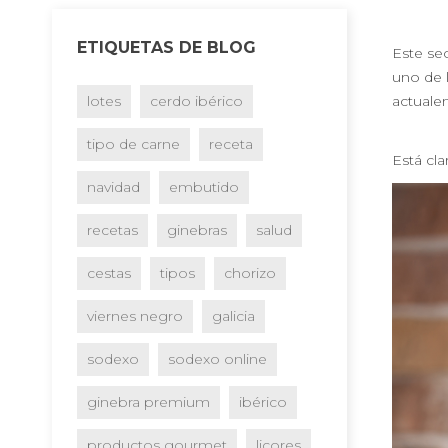
ETIQUETAS DE BLOG
Este se
uno de l
actuale
lotes
cerdo ibérico
tipo de carne
receta
Está cla
navidad
embutido
recetas
ginebras
salud
cestas
tipos
chorizo
viernes negro
galicia
sodexo
sodexo online
ginebra premium
ibérico
productos gourmet
licores