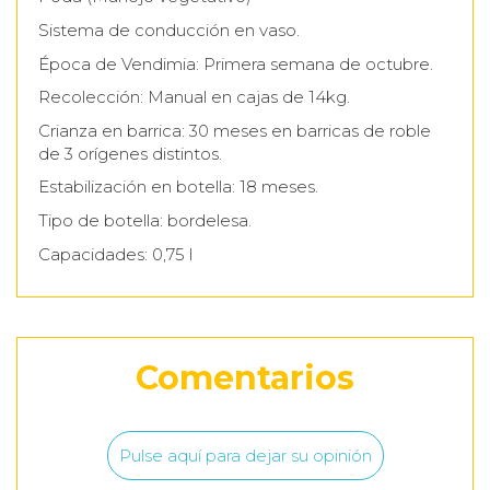
Sistema de conducción en vaso.
Época de Vendimia: Primera semana de octubre.
Recolección: Manual en cajas de 14kg.
Crianza en barrica: 30 meses en barricas de roble
de 3 orígenes distintos.
Estabilización en botella: 18 meses.
Tipo de botella: bordelesa.
Capacidades: 0,75 l
Elaboración
Vendimiamos la uva a mano. En cajas de 20 Kgs
como exige la tradición. Durante 8 días de
fermentación entre 23º C y 28º C y la maceración
Comentarios
de 10 días, cada vez que el vino alcanza la máxima
temperatura de fermentación realiza- mos
diariamente el proceso de remontado. Después
Pulse aquí para dejar su opinión
de 30 meses en barricas de roble de 3 orígenes se
inicia la crianza de 18 meses en botella que