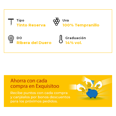
Tipo
Uva
Tinto Reserva
100% Tempranillo
DO
Graduación
Ribera del Duero
14% vol.