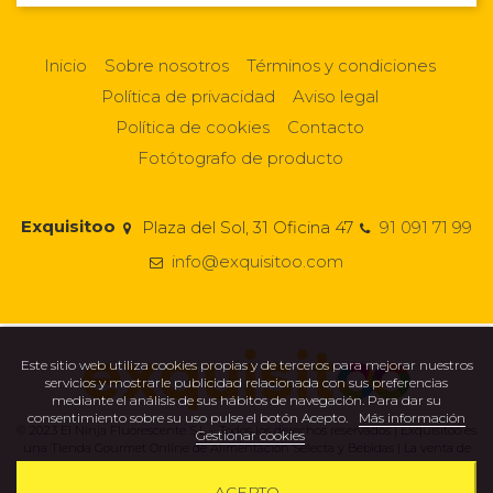
Inicio
Sobre nosotros
Términos y condiciones
Política de privacidad
Aviso legal
Política de cookies
Contacto
Fotótografo de producto
Exquisitoo
Plaza del Sol, 31 Oficina 47
91 091 71 99
info@exquisitoo.com
Este sitio web utiliza cookies propias y de terceros para mejorar nuestros
servicios y mostrarle publicidad relacionada con sus preferencias
mediante el análisis de sus hábitos de navegación. Para dar su
consentimiento sobre su uso pulse el botón Acepto.
Más información
© 2023 El Ninja Fluorescente S.L – Todos los derechos reservados | Exquisitoo es
Gestionar cookies
una Tienda Gourmet Online de Alimentación Selecta y Bebidas | La venta de
alcohol está prohibida a menores de 18 años.
ACEPTO