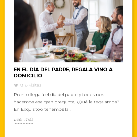
EN EL DÍA DEL PADRE, REGALA VINO A
E
DOMICILIO
V
818
visitas
Pronto llegará el día del padre y todos nos
El
hacemos esa gran pregunta, ¿Qué le regalamos?
vi
En Exquisitoo tenemos la...
vi
Leer más
L