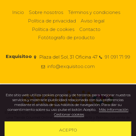
Inicio
Sobre nosotros
Términos y condiciones
Política de privacidad
Aviso legal
Política de cookies
Contacto
Fotótografo de producto
Exquisitoo
Plaza del Sol, 31 Oficina 47
91 091 71 99
info@exquisitoo.com
Este sitio web utiliza cookies propias y de terceros para mejorar nuestros
servicios y mostrarle publicidad relacionada con sus preferencias
mediante el análisis de sus hábitos de navegación. Para dar su
consentimiento sobre su uso pulse el botón Acepto.
Más información
© 2023 El Ninja Fluorescente S.L – Todos los derechos reservados | Exquisitoo es
Gestionar cookies
una Tienda Gourmet Online de Alimentación Selecta y Bebidas | La venta de
alcohol está prohibida a menores de 18 años.
ACEPTO