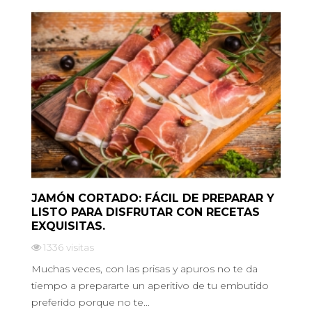
JAMÓN CORTADO: FÁCIL DE PREPARAR Y
¿
LISTO PARA DISFRUTAR CON RECETAS
M
EXQUISITAS.
1336
visitas
El
Muchas veces, con las prisas y apuros no te da
ón
im
tiempo a prepararte un aperitivo de tu embutido
a 
preferido porque no te...
L